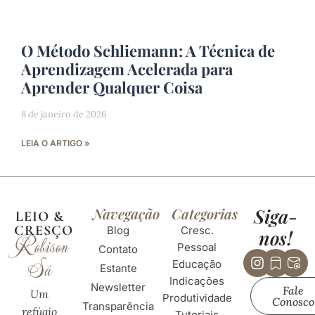
O Método Schliemann: A Técnica de
Aprendizagem Acelerada para
Aprender Qualquer Coisa
8 de janeiro de 2026
LEIA O ARTIGO »
Navegação
Categorias
Siga-
LEIO &
CRESÇO
Blog
Cresc.
nos!
Robison
Pessoal
Contato
Instagr
Huge
Hu
Sá
Educação
bookm
mai
Estante
Indicações
01
at-
Newsletter
Fale
Um
sig
Produtividade
Conosco
Transparência
01
refúgio
Tutoriais