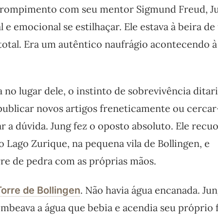
o rompimento com seu mentor Sigmund Freud, J
l e emocional se estilhaçar. Ele estava à beira d
otal. Era um autêntico naufrágio acontecendo à 
no lugar dele, o instinto de sobrevivência ditar
publicar novos artigos freneticamente ou cercar
ar a dúvida. Jung fez o oposto absoluto. Ele recu
o Lago Zurique, na pequena vila de Bollingen, e
re de pedra com as próprias mãos.
. Não havia água encanada. Ju
Torre de Bollingen
ombeava a água que bebia e acendia seu próprio 