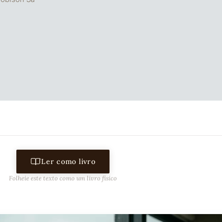
Ler como livro
Folheie este texto como um livro físico