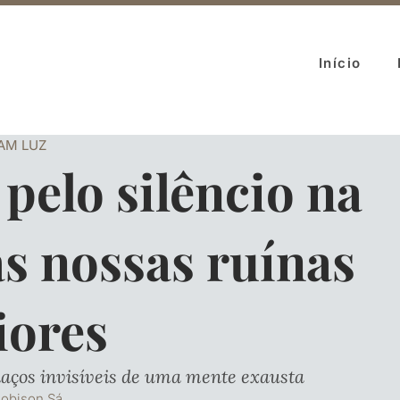
Início
RAM LUZ
pelo silêncio na
s nossas ruínas
iores
daços invisíveis de uma mente exausta
obison Sá