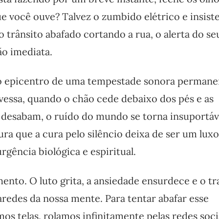
e você ouve? Talvez o zumbido elétrico e insist
o trânsito abafado cortando a rua, o alerta do se
ão imediata.
o epicentro de uma tempestade sonora permane
vessa, quando o chão cede debaixo dos pés e as
 desabam, o ruído do mundo se torna insuportáve
ra que a cura pelo silêncio deixa de ser um luxo
rgência biológica e espiritual.
hento. O luto grita, a ansiedade ensurdece e o t
redes da nossa mente. Para tentar abafar esse
mos telas, rolamos infinitamente pelas redes soci