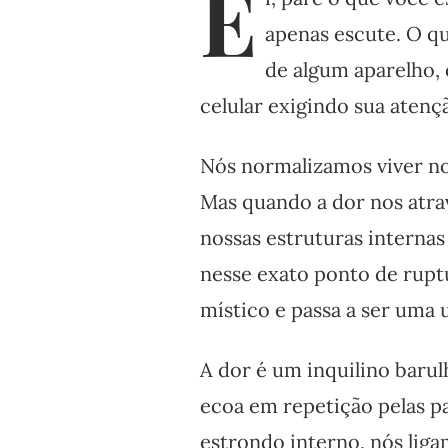
E
apenas escute. O qu
de algum aparelho, 
celular exigindo sua atenç
Nós normalizamos viver n
Mas quando a dor nos atra
nossas estruturas internas
nesse exato ponto de ruptu
místico e passa a ser uma u
A dor é um inquilino barul
ecoa em repetição pelas pa
estrondo interno, nós liga