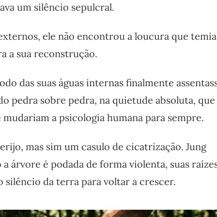
vava um silêncio sepulcral.
externos, ele não encontrou a loucura que temia
a a sua reconstrução.
lodo das suas águas internas finalmente assentass
o pedra sobre pedra, na quietude absoluta, que 
e mudariam a psicologia humana para sempre.
rijo, mas sim um casulo de cicatrização. Jung
 árvore é podada de forma violenta, suas raíze
silêncio da terra para voltar a crescer.