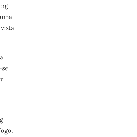
ung
e uma
vista
ia
-se
ou
ng
fogo.