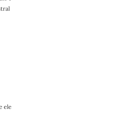
tral
e ele