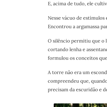
E, acima de tudo, ele culti
Nesse vácuo de estímulos 
Encontrou a argamassa par
O silêncio permitiu que o 
cortando lenha e assentand
formulou os conceitos qu
A torre não era um esconde
compreendeu que, quando a
precisam da escuridão e do 