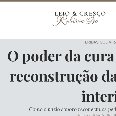
Ir
para
LEIO & CRESÇO
Robison Sá
o
conteúdo
FERIDAS QUE VI
O poder da cura 
reconstrução da
inter
Como o vazio sonoro reconecta os pe
Início
Blog
Por
R