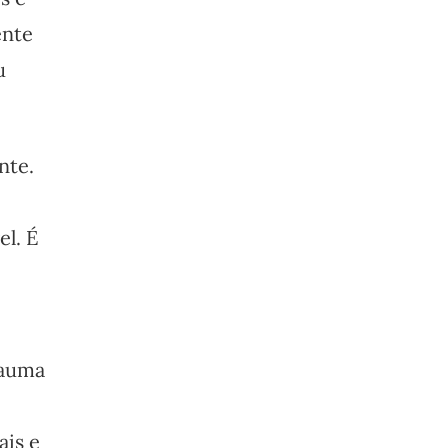
ente
u
nte.
l. É
rauma
ais e