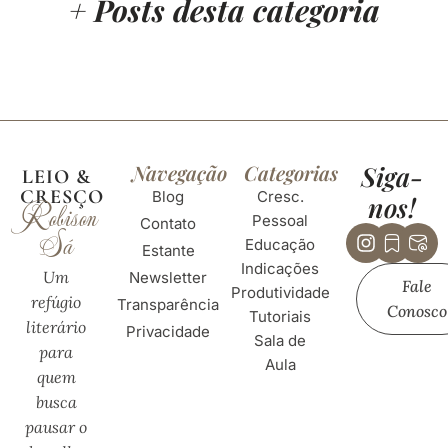
+ Posts desta
categoria
Navegação
Categorias
Siga-
LEIO &
CRESÇO
Blog
Cresc.
nos!
Robison
Pessoal
Contato
Instagra
Huge-
Hug
Sá
Educação
bookm
mai
Estante
Indicações
01
at-
Um
Newsletter
Fale
sig
Produtividade
refúgio
Transparência
01
Conosco
Tutoriais
literário
Privacidade
Sala de
para
Aula
quem
busca
pausar o