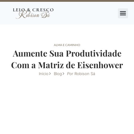
Ir
LEIO & CRESÇO
Robison Sá
para
o
conteúdo
ALMA E CAMINHO
Aumente Sua Produtividade
Com a Matriz de Eisenhower
Início
Blog
Por
Robison Sá