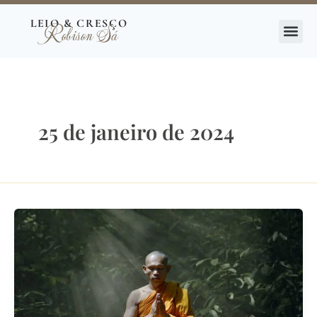
Ir
LEIO & CRESÇO
Robison Sá
para
o
conteúdo
25 de janeiro de 2024