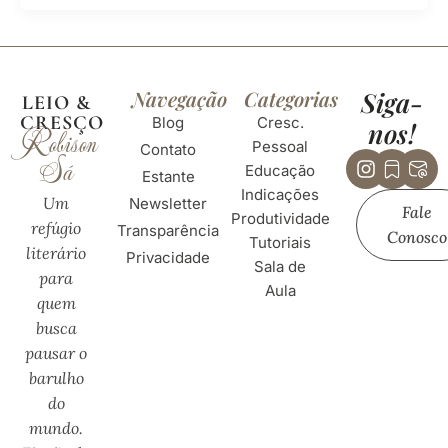
Navegação
Categorias
Siga-
LEIO &
CRESÇO
Blog
Cresc.
nos!
Robison
Pessoal
Contato
Instagra
Huge-
Hug
Sá
Educação
bookm
mai
Estante
Indicações
01
at-
Um
Newsletter
Fale
sig
Produtividade
refúgio
Transparência
01
Conosco
Tutoriais
literário
Privacidade
Sala de
para
Aula
quem
busca
pausar o
barulho
do
mundo.